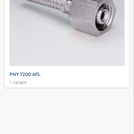
PNY 7200 AFL
1
Variant
Pressnippel für NY7200, DKL, leicht Baureihe, Überwurfmutter,
gerade, Stahl