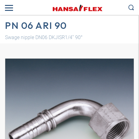
PN 06 ARI 90
Swage nipple DN06 DKJISR1/4" 90°
3D 模型