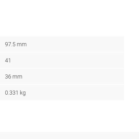
97.5 mm
41
36 mm
0.331 kg