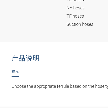
NY hoses
TF hoses
Suction hoses
产品说明
提示
Choose the appropriate ferrule based on the hose t