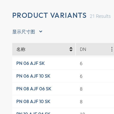
PRODUCT VARIANTS
21
Results
显示尺寸图
名称
DN
6
PN 06 AJF SK
6
PN 06 AJF 10 SK
8
PN 08 AJF 06 SK
8
PN 08 AJF 10 SK