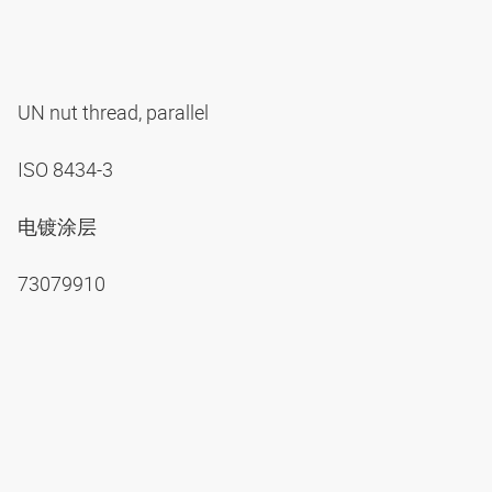
UN nut thread, parallel
ISO 8434-3
电镀涂层
73079910