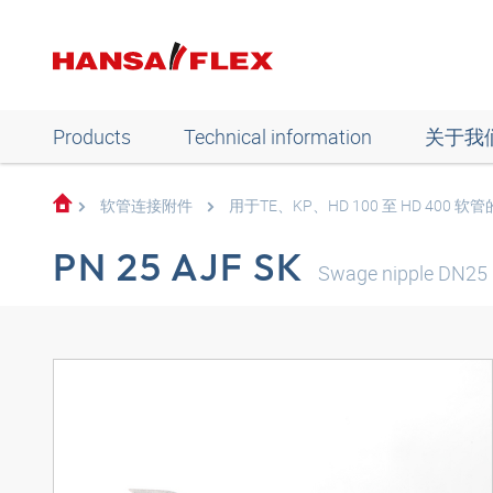
Products
Technical information
关于我
软管连接附件
用于TE、KP、HD 100 至 HD 400
PN 25 AJF SK
Swage nipple DN25