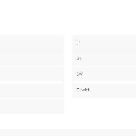
L1
S1
SW
Gewicht