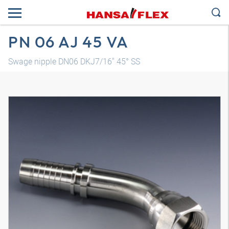
PN 06 AJ 45 VA
Swage nipple DN06 DKJ7/16" 45° SS