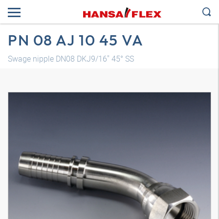
PN 08 AJ 10 45 VA
Swage nipple DN08 DKJ9/16" 45° SS