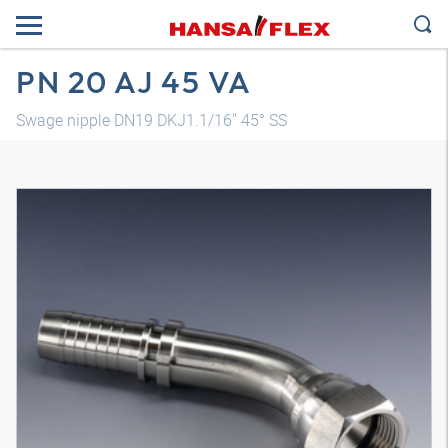
PN 20 AJ 45 VA
Swage nipple DN19 DKJ1.1/16" 45° SS