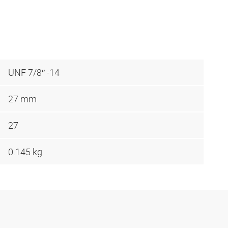
UNF 7/8″ -14
27 mm
27
0.145 kg