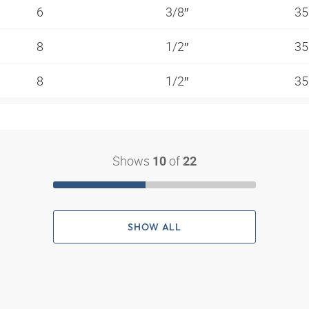
6
3/8″
35
8
1/2″
35
8
1/2″
35
Shows
of
10
22
SHOW ALL