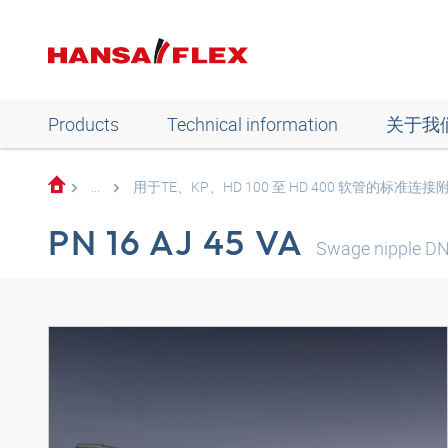
Products
Technical information
关于我
...
用于TE、KP、HD 100 至 HD 400 软管的标准连接
PN 16 AJ 45 VA
Swage nipple DN