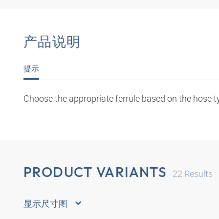
产品说明
提示
Choose the appropriate ferrule based on the hose t
PRODUCT VARIANTS
22
Results
显示尺寸图