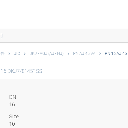
们
附件
JIC
DKJ - AGJ (AJ - HJ)
PN AJ 45 VA
PN 16 AJ 45
16 DKJ7/8" 45° SS
DN
16
Size
10