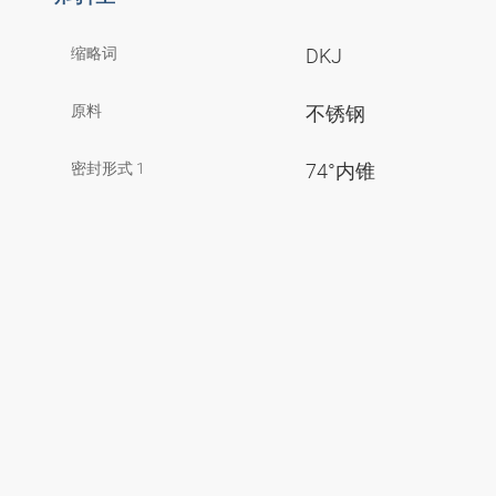
缩略词
DKJ
原料
不锈钢
密封形式 1
74°内锥