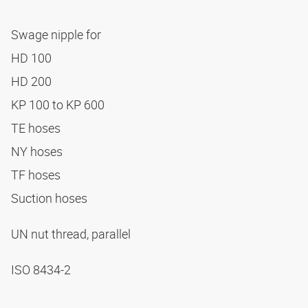
Swage nipple for
HD 100
HD 200
KP 100 to KP 600
TE hoses
NY hoses
TF hoses
Suction hoses
UN nut thread, parallel
ISO 8434-2